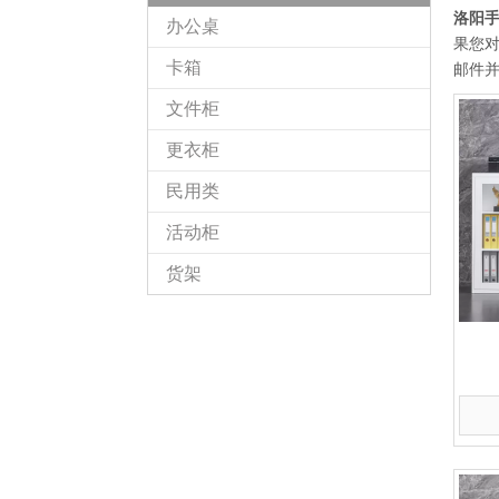
洛阳
办公桌
果您
卡箱
邮件
文件柜
更衣柜
民用类
活动柜
货架