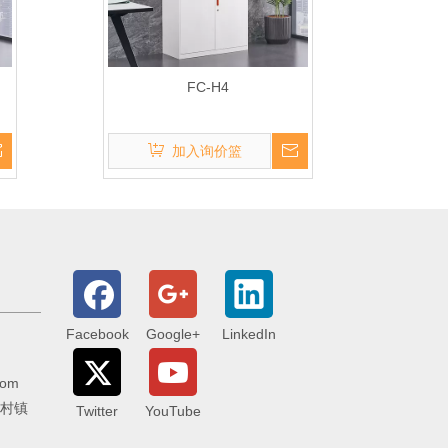
FC-H4
加入询价篮
Facebook
Google+
LinkedIn
com
李村镇
Twitter
YouTube