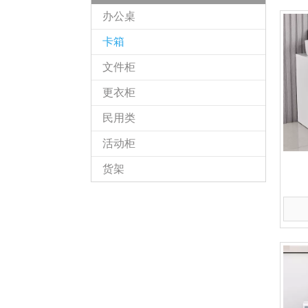
办公桌
卡箱
文件柜
更衣柜
民用类
活动柜
货架