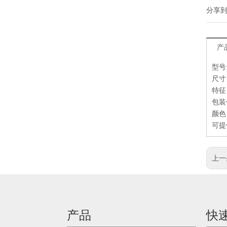
分享
产
型号:
尺寸：
特征
包装
颜色
可提
上一
产品
快