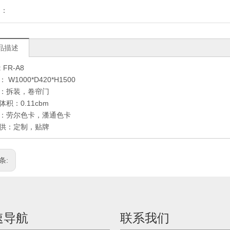
到：
品描述
 FR-A8
 W1000*D420*H1500
：拆装，卷帘门
体积：0.11cbm
：劳尔色卡，潘通色卡
供：定制，贴牌
条:
速导航
联系我们