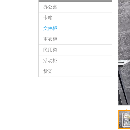
办公桌
卡箱
文件柜
更衣柜
民用类
活动柜
货架