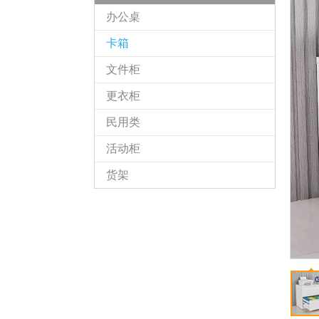
办公桌
卡箱
文件柜
更衣柜
民用类
活动柜
货架