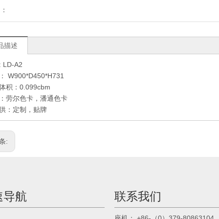
到：
品描述
 LD-A2
 W900*D450*H731
体积：0.099cbm
：劳尔色卡，潘通色卡
供：定制，贴牌
条:
速导航
联系我们
： +86-（0）379-80863104
座机