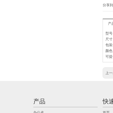
分享
产
型号:
尺寸：
包装
颜色
可提
上一
产品
快
办公桌
首页