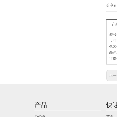
分享
产
型号:
尺寸：
包装体
颜色
可提
上一
产品
快
办公桌
首页