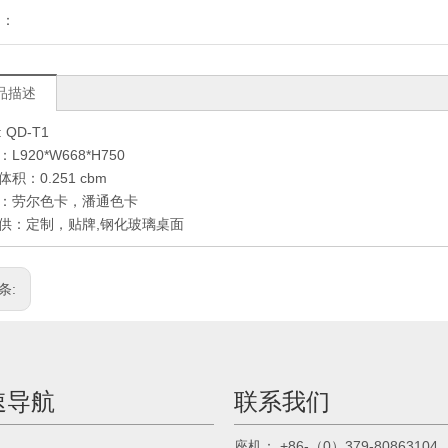
到：
品描述
 QD-T1
L920*W668*H750
积：0.251 cbm
：劳尔色卡，潘通色卡
供：定制，贴牌,钢化玻璃桌面
条:
速导航
联系我们
： +86-（0）379-80863104
座机