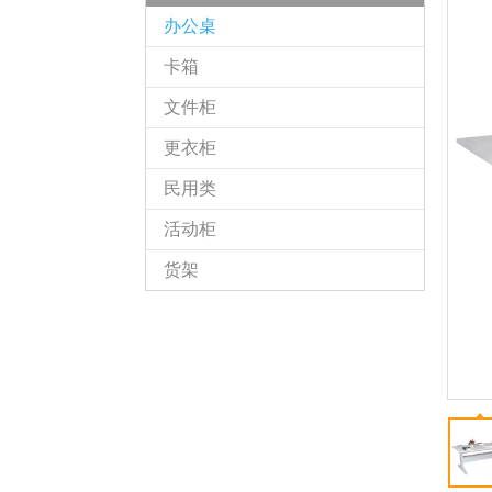
办公桌
卡箱
文件柜
更衣柜
民用类
活动柜
货架