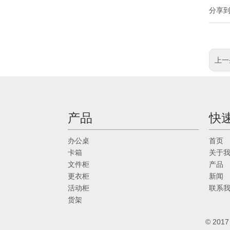
分享
上一
产品
快
办公桌
首页
卡箱
关于
文件柜
产品
更衣柜
新闻
活动柜
联系
货架
© 20