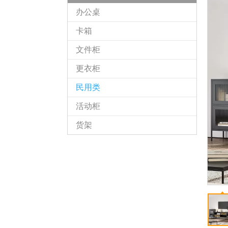
办公桌
卡箱
文件柜
更衣柜
民用类
活动柜
货架