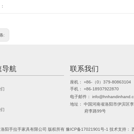
到：
条:
速导航
联系我们
： +86-（0）379-80863104
座机
我们
： +86-18937922870
手机
电子邮件：
info@hnhandinhand.
地址： 中国河南省洛阳市伊滨区
我们
府李路99号
17 洛阳手拉手家具有限公司 版权所有
豫ICP备17021901号-1
技术支持：