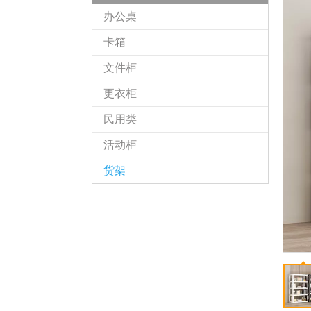
办公桌
卡箱
文件柜
更衣柜
民用类
活动柜
货架