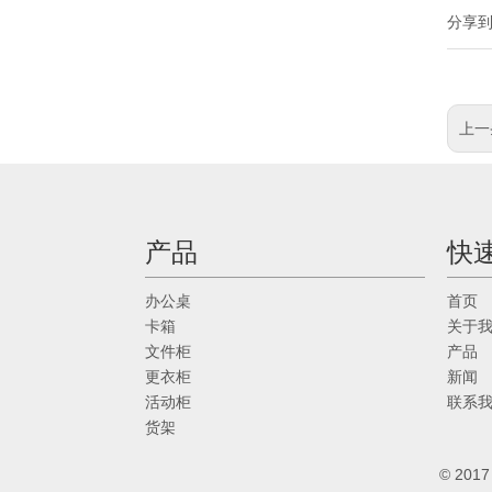
分享
上一
产品
快
办公桌
首页
卡箱
关于
文件柜
产品
更衣柜
新闻
活动柜
联系
货架
© 20