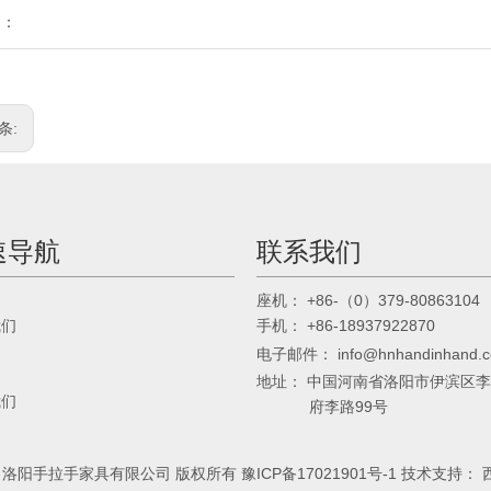
到：
条:
速导航
联系我们
： +86-（0）379-80863104
座机
我们
： +86-18937922870
手机
电子邮件：
info@hnhandinhand.
地址： 中国河南省洛阳市伊滨区
我们
府李路99号
17 洛阳手拉手家具有限公司 版权所有
豫ICP备17021901号-1
技术支持：